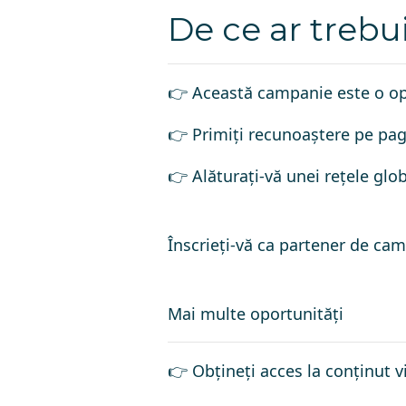
De ce ar trebui
👉 Această campanie este o opo
👉 Primiți recunoaștere pe pa
👉 Alăturați-vă unei rețele glo
Înscrieți-vă ca partener de ca
Mai multe oportunități
👉 Obțineți acces la conținut v