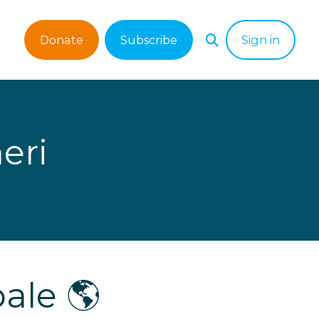
Donate
Subscribe
Sign in
eri
bale 🌎