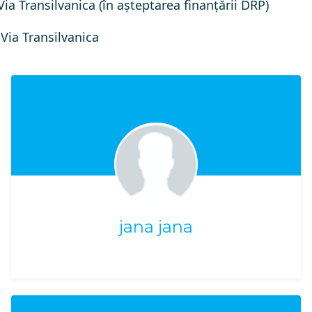
ia Transilvanica (în așteptarea finanțării DRP)
 Via Transilvanica
jana jana