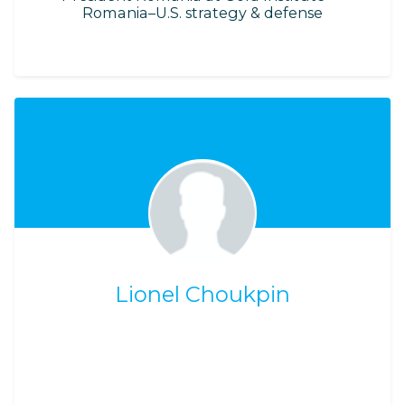
Romania–U.S. strategy & defense
Lionel Choukpin