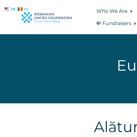
EN
RO
Who We Are
💸 Fundraisers
Skip to main content
Eu
Alătur