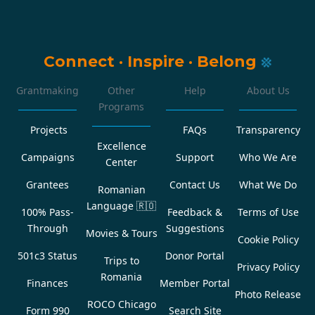
Connect
·
Inspire
·
Belong
Grantmaking
Other
Help
About Us
Programs
Projects
FAQs
Transparency
Excellence
Campaigns
Support
Who We Are
Center
Grantees
Contact Us
What We Do
Romanian
Language
🇷🇴
100% Pass-
Feedback &
Terms of Use
Through
Suggestions
Movies & Tours
Cookie Policy
501c3 Status
Donor Portal
Trips to
Privacy Policy
Romania
Finances
Member Portal
Photo Release
ROCO Chicago
Form 990
Search Site